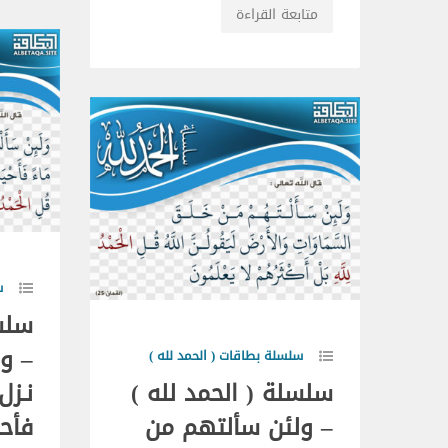
متابعة القراءة
س
سلسل
– و
سلسلة بطاقات ( الحمد لله )
سلسلة ( الحمد لله )
نـزل
– ولئن سألتهم من
فأحي