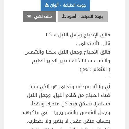
جودة الطباعة - ألوان
جودة الطباعة - أسود
ملف نصّي
فالق الإصباح وجعل الليل سكنا
قال الله تعالى :
فالق الإصباح وجعل الليل سكنا والشمس
والقمر حسبانا ذلك تقدير العزيز العليم
( الأنعام : 96 )
—
أي والله سبحانه وتعالى هو الذي شق
ضياء الصباح من ظلام الليل, وجعل الليل
مستقرا, يسكن فيه كل متحرك ويهدأ,
وجعل الشمس والقمر يجريان في فلكيهما
بحساب متقن مقدر, لا يتغير ولا يضطرب,