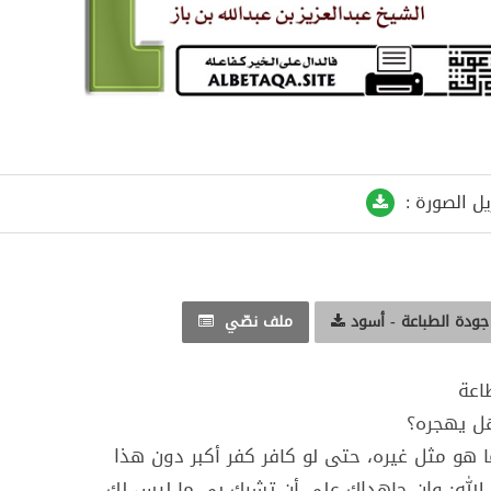
يل الصورة :
جودة الطباعة - أسود
ملف نصّي
اعة
هل يهجره؟
ما هو مثل غيره، حتى لو كافر كفر أكبر دون هذا
 الله: وإن جاهداك على أن تشرك بي ما ليس لك