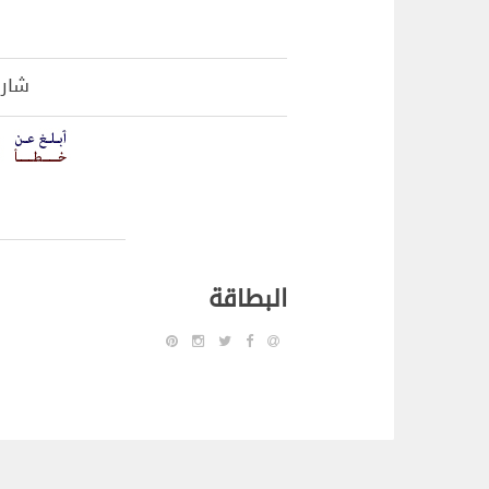
شار
البطاقة