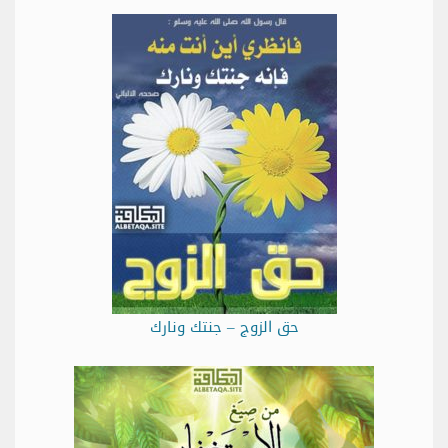
حق الزوج – جنتك ونارك