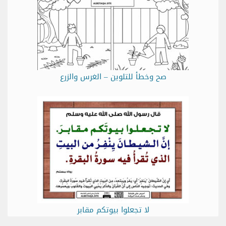
صح وخطأ للتلوين – الغرس والزرع
لا تجعلوا بيوتكم مقابر